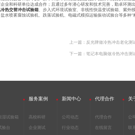
家企业和科研单位达成合作；且通过多年潜心研发和技术完善，勤卓环测
温冷热交替冲击试验箱
、步入式环境试验室、非线性快温变试验箱、紫外
盐水喷雾腐蚀试验机、跌落试验机、电磁式模拟运输振动试验台等多种“
上一篇：反光牌做冷热冲击老化测
下一篇：笔记本电脑做冷热冲击测
服务案例
新闻中心
代理合作
关
恒湿试验箱
高校科研
公司动态
代理合作
公
试验台
企业测试
行业动态
在线留言
联