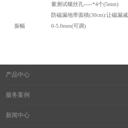
量测试螺丝孔-----
*
4个(5mm)
防磁漏地带面積(30cm):让磁漏减5
振幅
0-5.0mm(可调)
产品中心
服务案例
新闻中心