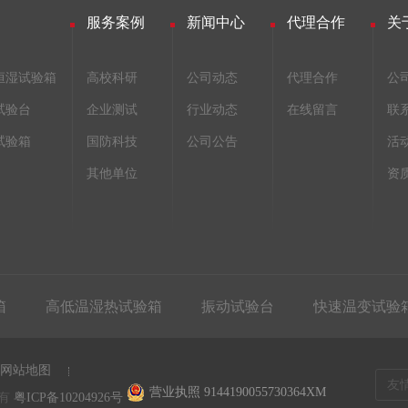
服务案例
新闻中心
代理合作
关
恒湿试验箱
高校科研
公司动态
代理合作
公
试验台
企业测试
行业动态
在线留言
联
试验箱
国防科技
公司公告
活
其他单位
资
箱
高低温湿热试验箱
振动试验台
快速温变试验
网站地图
友
营业执照 9144190055730364XM
所有
粤ICP备10204926号